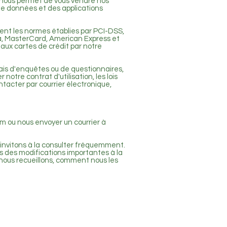
i nous permet de vous vendre nos
de données et des applications
tent les normes établies par PCI-DSS,
sa, MasterCard, American Express et
aux cartes de crédit par notre
iais d'enquêtes ou de questionnaires,
notre contrat d'utilisation, les lois
ntacter par courrier électronique,
om
ou nous envoyer un courrier à
s invitons à la consulter fréquemment.
ons des modifications importantes à la
s nous recueillons, comment nous les