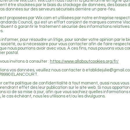
plateforme Wix.com. Wix.com nous fournit la plateforme en ligne qu
vent être stockées par le biais du stockage de données, des bases 
os données sur des serveurs sécurisés derrière un pare-feu.
ect proposées par Wix.com et utilisées par notre entreprise respec
 Standards Council, qui est un effort conjoint de marques comme Vi
buent à garantir le traitement sécurisé des informations relatives 
s.
nformer, pour résoudre un litige, pour sonder votre opinion par le b
société, ou si nécessaire pour vous contacter afin de faire respecter 
que nous pourrions avoir avec vous. À ces fins, nous pouvons vous co
er postal.
 vous invitons à consulter :
https://www.allaboutcookies.org/fr/
itions vos données, veuillez nous contacter à
etablidejulie@gmail.c
ein 78990 ELANCOURT.
er cette politique de confidentialité à tout moment, aussi nous vou
 prendront effet dès leur publication sur le site web. Si nous apport
ns ici de sa mise à jour, afin que vous sachiez quelles information
 le cas échéant, nous les utilisons et/ou les divulguons.