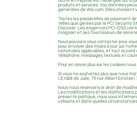
Notre entreprise est hébergée sur la 
produits et services. Vos données peu
générales de Wix.com. Elles stockent v
Toutes les passerelles de paiement dir
telles que gérées par le PCI Security
Discover. Les exigences PCI-DSS contri
magasin et ses fournisseurs de service
Nous pouvons vous contacter pour vous i
pour envoyer des mises à jour sur notre 
nationales applicables, et tout accord 
téléphone, messages textuels et courri
Pour en savoir plus sur les cookies nous
Si vous ne souhaitez plus que nous tra
L'Etabli de Julie, 75 rue Albert Einst
Nous nous réservons le droit de modifi
Les modifications et les clarifications
présente politique, nous vous informero
utilisons et dans quelles circonstances,