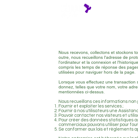
Agenda
At
Nous recevons, collectons et stockons to
outre, nous recueillons l'adresse de proto
l'ordinateur et la connexion et l'historiq
compris les temps de réponse des pages, 
utilisées pour naviguer hors de la page.
Lorsque vous effectuez une transaction s
donnez, telles que votre nom, votre adre
mentionnées ci-dessus.
Nous recueillons ces informations non 
Fournir et exploiter les services ;
Fournir à nos utilisateurs une Assista
Pouvoir contacter nos visiteurs et uti
Pour créer des données statistiques a
commerciaux pouvons utiliser pour fourn
Se conformer aux lois et règlements ap