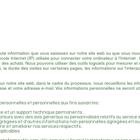
eliers Adultes
Ateliers Kids
Vente
A propos
Devi
ute information que vous saisissez sur notre site web ou que vous nou
cole Internet (IP) utilisée pour connecter votre ordinateur à l'Internet ; 
ue des achats. Nous pouvons utiliser des outils logiciels pour mesurer et
la durée des visites sur certaines pages, les informations sur l'intera
ur notre site web, dans le cadre du processus, nous recueillons les i
sse et votre adresse e-mail. Vos informations personnelles ne seront ut
personnelles et personnelles aux fins suivantes :
nce et un support technique permanents ;
lisateurs avec des avis généraux ou personnalisés relatifs au servic
grégées et d'autres informations non personnelles agrégées et/ou
ir et améliorer nos services respectifs ;
plicables.