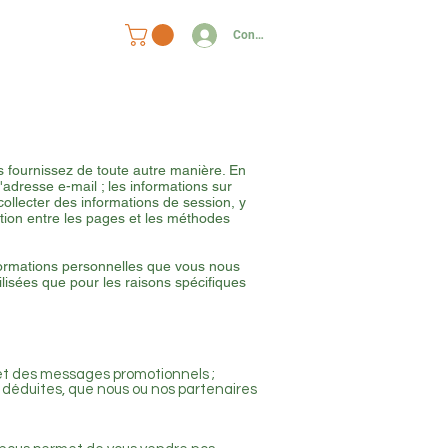
s
Contact
Connexion
s fournissez de toute autre manière. En
l'adresse e-mail ; les informations sur
 collecter des informations de session, y
ction entre les pages et les méthodes
nformations personnelles que vous nous
ilisées que pour les raisons spécifiques
e et des messages promotionnels ;
 déduites, que nous ou nos partenaires