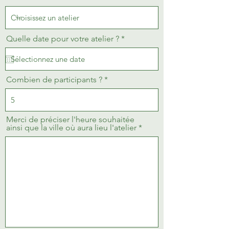
r
Quelle date pour votre atelier ?
*
e
q
u
i
r
Combien de participants ?
e
d
Merci de préciser l'heure souhaitée
ainsi que la ville où aura lieu l'atelier