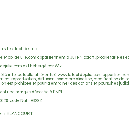
eliers Adultes
Ateliers Kids
Vente
A propos
Devi
 site etabli de julie
etablidejulie.com appartiennent à Julie Nicoloff, propriétaire et éd
idejulie.com est hébergé par Wix.
iété intellectuelle afférents à
www.letablidejulie.com
appartiennen
isation, reproduction, diffusion, commercialisation, modification de t
tion est prohibée et pourra entraîner des actions et poursuites judici
 » est une marque déposée à l’INPI.
00026 code Naf : 9329Z
stein, ELANCOURT