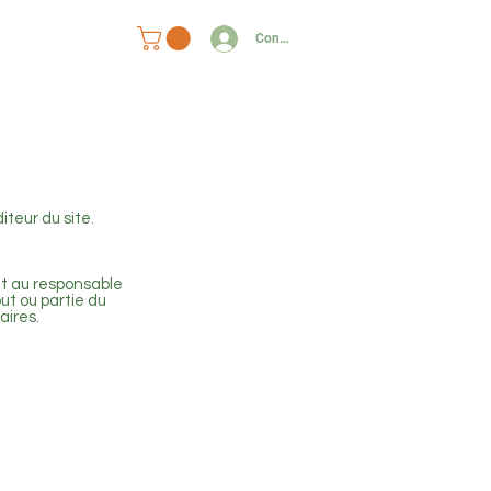
s
Contact
Connexion
iteur du site.
t au responsable
out ou partie du
aires.