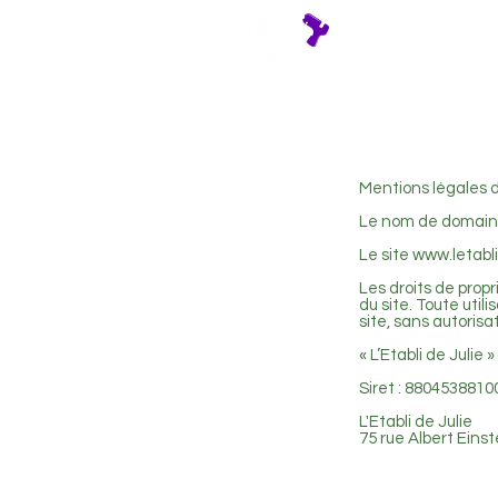
Agenda
At
Mentions légales du
Le nom de domaine 
Le site www.letabl
Les droits de propr
du site. Toute util
site, sans autorisa
« L’Etabli de Julie
Siret : 880453881
L'Etabli de Julie
75 rue Albert Ein