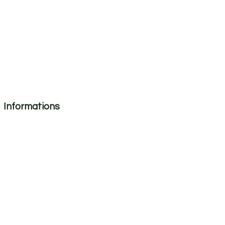
Informations
Mentions légales
Politique de confidentialité
Do Not Sell My Personal Information
CGV