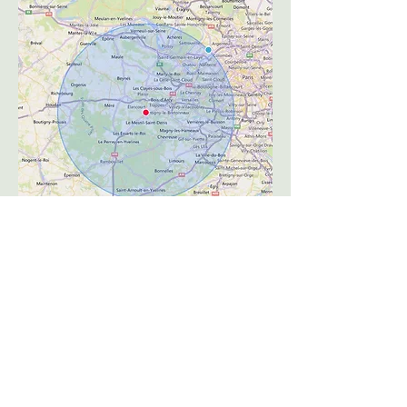
Paiement et Tarifs
Paiement
Le paiement de l'atelier s'effectue
par
virement
(bancaire, paypal ou
paylib) ou
en liquide
le jour de